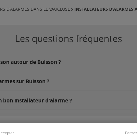
INSTALLATEURS D'ALARMES 
RS D'ALARMES DANS LE VAUCLUSE
Les questions fréquentes
ison autour de Buisson ?
armes sur Buisson ?
 bon installateur d'alarme ?
accepter
Fermer