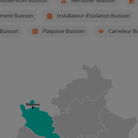
ltiservices Buisson
Menuisier Buisson
iment Buisson
Installateur d'isolation Buisson
Buisson
Plaquiste Buisson
Carreleur B
Buisson