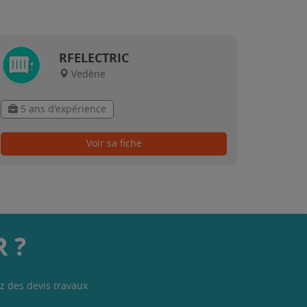
RFELECTRIC
Vedène
5 ans d'expérience
Voir sa fiche
 ?
z des devis travaux
.