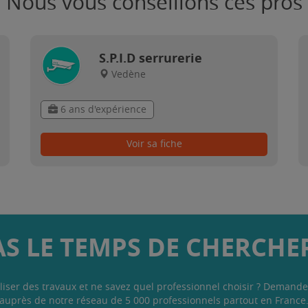
Nous vous conseillons ces pros
S.P.I.D serrurerie
Vedène
6 ans d'expérience
Voir sa fiche
AS LE TEMPS DE CHERCHER
liser des travaux et ne savez quel professionnel choisir ? Demande
auprès de notre réseau de 5 000 professionnels partout en France