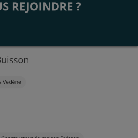
S REJOINDRE ?
Buisson
es Vedène