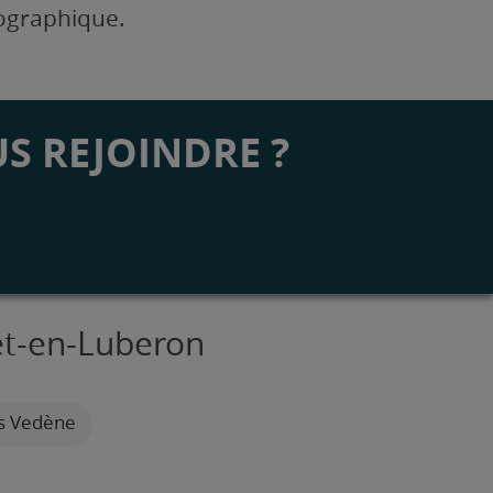
éographique.
S REJOINDRE ?
let-en-Luberon
es Vedène