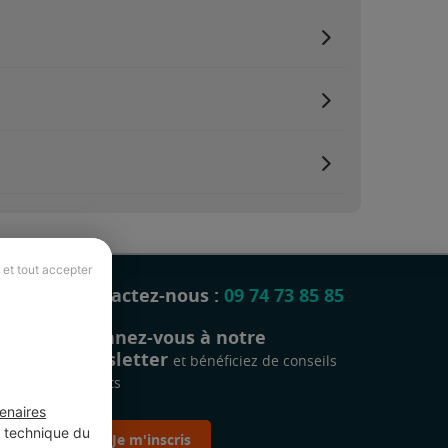
 et tout accepter
Contactez-nous :
09 74 73 85 85
Abonnez-vous à notre
newsletter
et bénéficiez de conseils
gratuits
enaires
t technique du
Je m'inscris