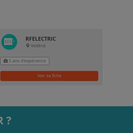
RFELECTRIC
Vedène
5 ans d'expérience
Voir sa fiche
 ?