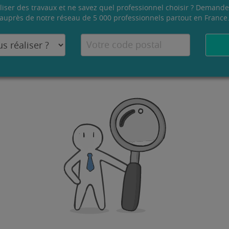
liser des travaux et ne savez quel professionnel choisir ? Demande
auprès de notre réseau de 5 000 professionnels partout en France