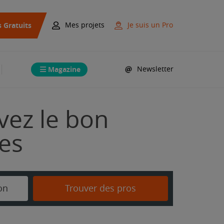
s Gratuits
Mes projets
Je suis un Pro
Magazine
Newsletter
vez le bon
mes
on
Trouver des pros