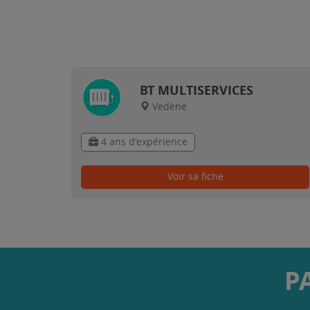
BT MULTISERVICES
Vedène
4 ans d'expérience
Voir sa fiche
P