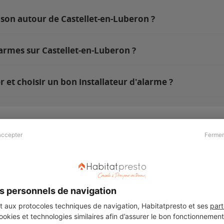
ison autour de Castellet-en-Luberon ?
larmes sur Castellet-en-Luberon ?
et choisir un bon installateur d'alarme ?
accepter
Fermer
Presse & Partenaires
À propos
Revue de presse
Qui sommes nous ?
he
Kit média
Recrutement
s personnels de navigation
Témoignages
Légal
aux protocoles techniques de navigation, Habitatpresto et ses
part
cookies et technologies similaires afin d’assurer le bon fonctionnemen
Charte cookies