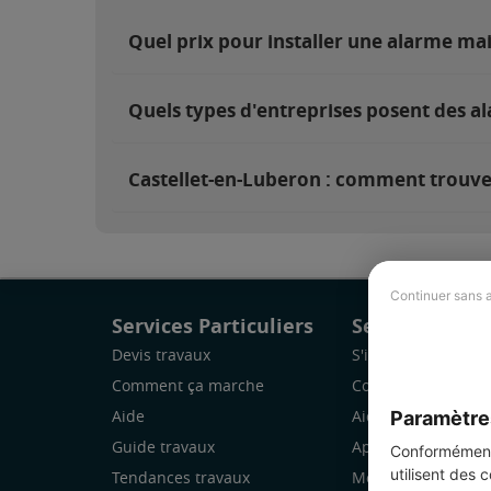
Quel prix pour installer une alarme ma
Quels types d'entreprises posent des a
Castellet-en-Luberon : comment trouver 
Continuer sans 
Services Particuliers
Services Pro
Devis travaux
S'inscrire
Comment ça marche
Comment ça marc
Paramètre
Aide
Aide
Guide travaux
Application Mobile
Conformément 
utilisent des 
Tendances travaux
Mon espace