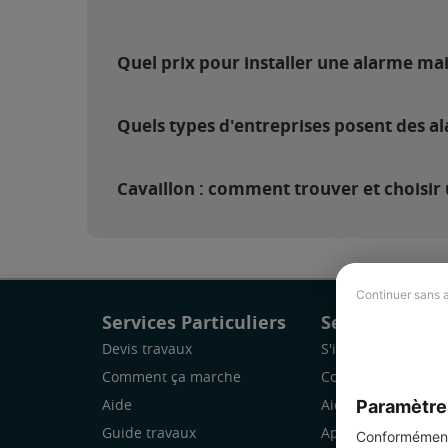
Quel prix pour installer une alarme mai
Quels types d'entreprises posent des al
Cavaillon : comment trouver et choisir 
Continuer sans 
Services Particuliers
Services Pro
Devis travaux
S'inscrire
Comment ça marche
Comment ça marc
Paramètre
Aide
Aide
Guide travaux
Application Mobile
Conformément 