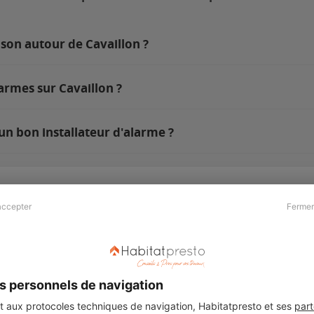
son autour de Cavaillon ?
armes sur Cavaillon ?
un bon installateur d'alarme ?
accepter
Fermer
Presse & Partenaires
À propos
Revue de presse
Qui sommes nous ?
he
Kit média
Recrutement
s personnels de navigation
Témoignages
Légal
aux protocoles techniques de navigation, Habitatpresto et ses
part