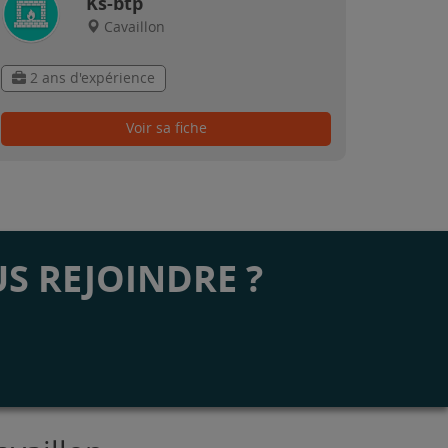
Ks-btp
Cavaillon
2 ans d'expérience
Voir sa fiche
S REJOINDRE ?