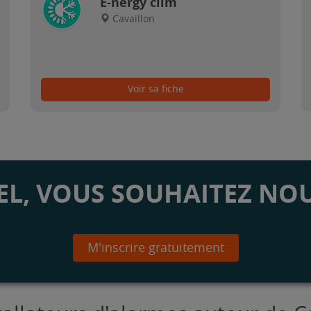
E-nergy clim
Cavaillon
Voir sa fiche
L, VOUS SOUHAITEZ NOU
M'inscrire gratuitement