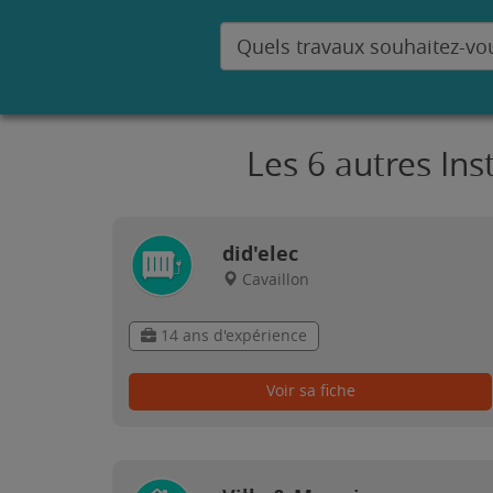
Les 6 autres Ins
did'elec
Cavaillon
14 ans d'expérience
Voir sa fiche