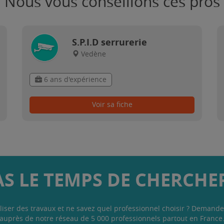
Nous vous conseillons ces pros
S.P.I.D serrurerie
Vedène
6 ans d'expérience
Voir sa fiche
AS LE TEMPS DE CHERCHER
liser des travaux et ne savez quel professionnel choisir ? Demande
auprès de notre réseau de 5 000 professionnels partout en France