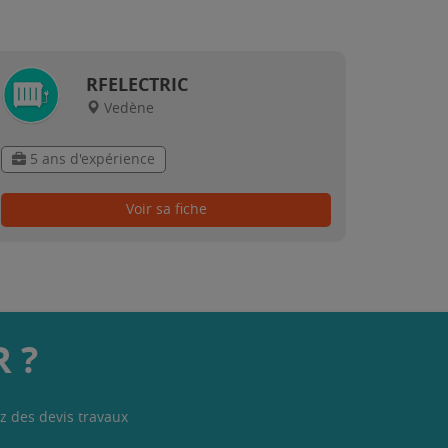
RFELECTRIC
Vedène
5 ans d'expérience
Voir sa fiche
 ?
z des devis travaux
.