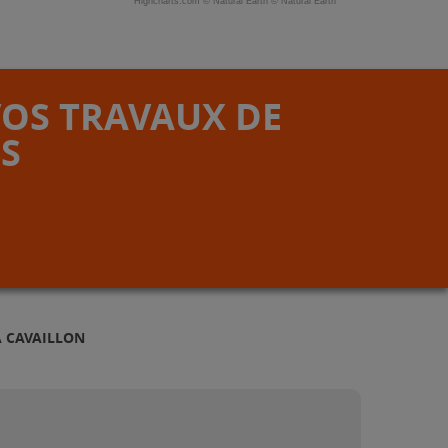
Highcharts.com ©
Natural Earth
©
Natural Earth
VOS TRAVAUX DE
S
À CAVAILLON