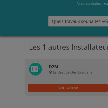
Vous souhaitez réa
Les 1 autres Installate
D2M
La Bastide-des-Jourdans
Voir sa fiche