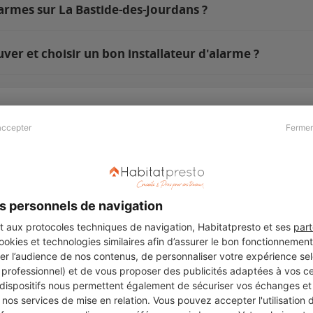
armes sur La Bastide-des-Jourdans ?
er et choisir un bon installateur d'alarme ?
accepter
Fermer
Presse & Partenaires
À propos
Revue de presse
Qui sommes nous ?
he
Kit média
Recrutement
s personnels de navigation
Témoignages
Légal
aux protocoles techniques de navigation, Habitatpresto et ses
part
cookies et technologies similaires afin d’assurer le bon fonctionnemen
Charte cookies
er l’audience de nos contenus, de personnaliser votre expérience selo
ers
u professionnel) et de vous proposer des publicités adaptées à vos c
 dispositifs nous permettent également de sécuriser vos échanges et 
nos services de mise en relation. Vous pouvez accepter l'utilisation 