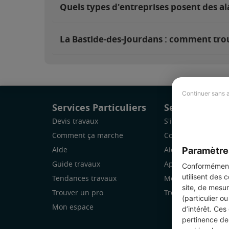
Quels types d'entreprises posent des al
La Bastide-des-Jourdans : comment trouv
Continuer sans 
Services Particuliers
Services Pro
Devis travaux
S'inscrire
Comment ça marche
Comment ça marc
Paramètre
Aide
Aide
Guide travaux
Application Mobile
Conformément 
utilisent des 
Tendances travaux
Mon espace
site, de mesur
Trouver un pro
Trouver des chanti
(particulier o
Mon espace
d’intérêt. Ces
pertinence de 