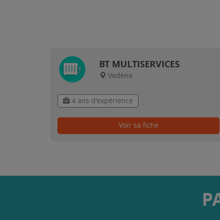
BT MULTISERVICES
Vedène
4 ans d'expérience
Voir sa fiche
P