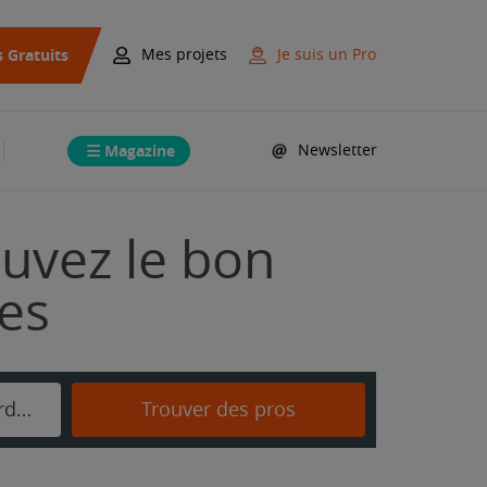
s Gratuits
Mes projets
Je suis un Pro
Magazine
Newsletter
ouvez le bon
mes
La Bastide-des-Jourdans
Trouver des pros