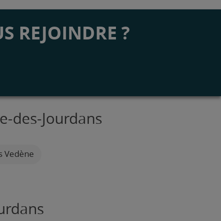
S REJOINDRE ?
de-des-Jourdans
es Vedène
ourdans