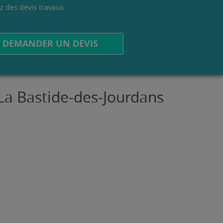
z des devis travaux
.
DEMANDER UN DEVIS
 La Bastide-des-Jourdans