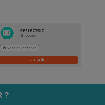
RFELECTRIC
Vedène
5 ans d'expérience
Voir sa fiche
 ?