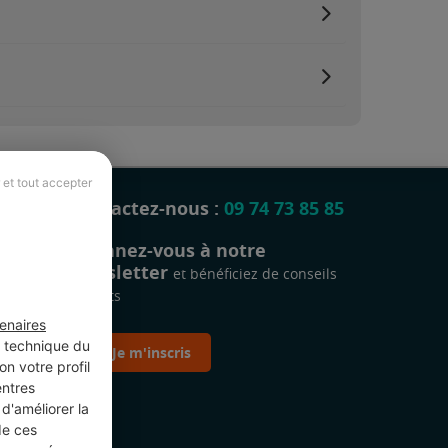
 et tout accepter
Contactez-nous :
09 74 73 85 85
Abonnez-vous à notre
newsletter
et bénéficiez de conseils
gratuits
enaires
t technique du
Je m'inscris
n votre profil
entres
d'améliorer la
de ces