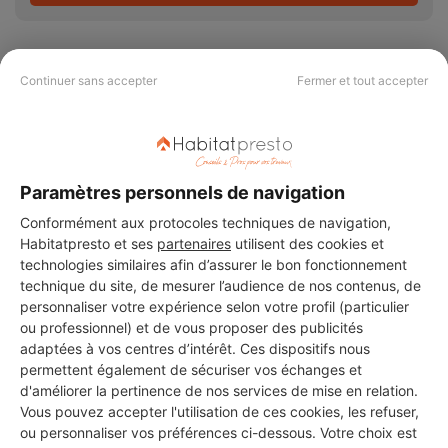
Continuer sans accepter
Fermer et tout accepter
PAS LE TEMPS DE
CHERCHER ?
Paramètres personnels de navigation
Conformément aux protocoles techniques de navigation,
Vous souhaitez réaliser des travaux et ne savez quel professionnel
choisir ? Demandez des devis travaux
auprès de notre réseau de 5 000
Habitatpresto et ses
partenaires
utilisent des cookies et
professionnels partout en France.
technologies similaires afin d’assurer le bon fonctionnement
technique du site, de mesurer l’audience de nos contenus, de
personnaliser votre expérience selon votre profil (particulier
ou professionnel) et de vous proposer des publicités
adaptées à vos centres d’intérêt. Ces dispositifs nous
permettent également de sécuriser vos échanges et
d'améliorer la pertinence de nos services de mise en relation.
DEMANDER UN DEVIS
Vous pouvez accepter l'utilisation de ces cookies, les refuser,
ou personnaliser vos préférences ci-dessous. Votre choix est