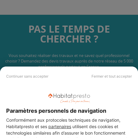
PAS LE TEMPS DE
CHERCHER ?
Vous souhaitez réaliser des travaux et ne savez quel professionnel
choisir ? Demandez des devis travaux
auprès de notre réseau de 5 000
professionnels partout en France.
Continuer sans accepter
Fermer et tout accepter
Paramètres personnels de navigation
DEMANDER UN DEVIS
Conformément aux protocoles techniques de navigation,
Habitatpresto et ses
partenaires
utilisent des cookies et
technologies similaires afin d’assurer le bon fonctionnement