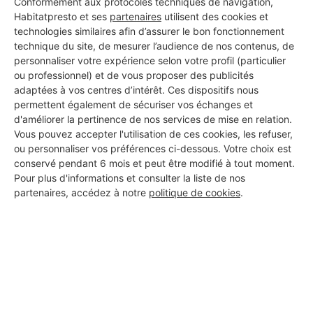
Conformément aux protocoles techniques de navigation,
Habitatpresto et ses
partenaires
utilisent des cookies et
technologies similaires afin d’assurer le bon fonctionnement
Les 1 autres Installateurs
technique du site, de mesurer l’audience de nos contenus, de
personnaliser votre expérience selon votre profil (particulier
d'alarmes pour vos travaux à
ou professionnel) et de vous proposer des publicités
Richerenches
adaptées à vos centres d’intérêt. Ces dispositifs nous
permettent également de sécuriser vos échanges et
d'améliorer la pertinence de nos services de mise en relation.
Vous pouvez accepter l'utilisation de ces cookies, les refuser,
RBH ENTREPRISE
ou personnaliser vos préférences ci-dessous. Votre choix est
conservé pendant 6 mois et peut être modifié à tout moment.
Richerenches
Pour plus d'informations et consulter la liste de nos
partenaires, accédez à notre
politique de cookies
.
4 ans d'expérience
Voir sa fiche