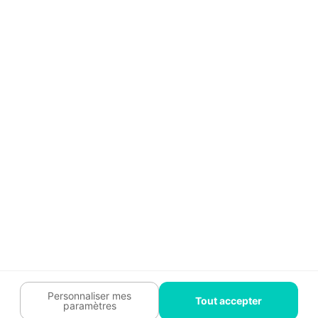
Témoignages
Guide travaux
Légal
Tendances travaux
Charte cookies
Trouver un pro
Mon espace
Contactez-nous :
09 74 73 85 85
Abonnez-vous à notre newsletter
et bénéficiez de
conseils gratuits
Je m'inscris
Suivez-nous
Votre coach travaux est là
pour vous guider 🛠️
Personnaliser mes
Tout accepter
paramètres