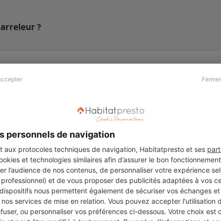
arreleur ?
accepter
Fermer
Presse & Partenaires
À propos
Revue de presse
Qui sommes nous ?
he
Kit média
Recrutement
s personnels de navigation
Témoignages
Légal
aux protocoles techniques de navigation, Habitatpresto et ses
part
cookies et technologies similaires afin d’assurer le bon fonctionnemen
Charte cookies
er l’audience de nos contenus, de personnaliser votre expérience selo
ers
u professionnel) et de vous proposer des publicités adaptées à vos c
 dispositifs nous permettent également de sécuriser vos échanges et 
nos services de mise en relation. Vous pouvez accepter l'utilisation 
efuser, ou personnaliser vos préférences ci-dessous. Votre choix est