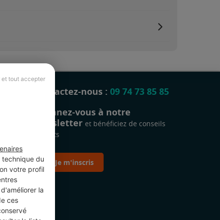
 et tout accepter
Contactez-nous :
09 74 73 85 85
Abonnez-vous à notre
newsletter
et bénéficiez de conseils
gratuits
enaires
t technique du
Je m'inscris
n votre profil
entres
d'améliorer la
de ces
 conservé