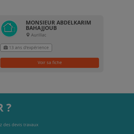
MONSIEUR ABDELKARIM
BAHAJJOUB
Aurillac
13 ans d'expérience
Voir sa fiche
 ?
z des devis travaux
.