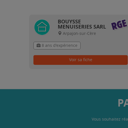
BOUYSSE
MENUISERIES SARL
Arpajon-sur-Cère
8 ans d'expérience
Voir sa fiche
P
Vous souhaitez réa