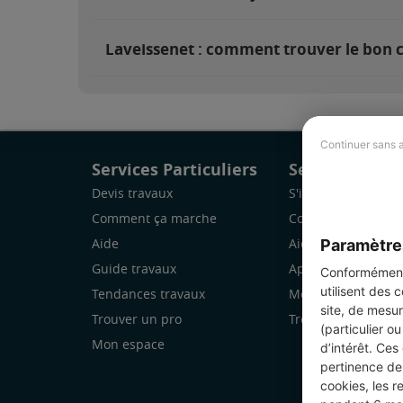
Laveissenet : comment trouver le bon c
Continuer sans 
Services Particuliers
Services Pro
Devis travaux
S'inscrire
Comment ça marche
Comment ça marc
Paramètre
Aide
Aide
Guide travaux
Application Mobile
Conformément 
utilisent des 
Tendances travaux
Mon espace
site, de mesur
Trouver un pro
Trouver des chanti
(particulier o
Mon espace
d’intérêt. Ces
pertinence de 
cookies, les r