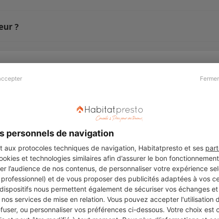
eur ?
accepter
Fermer
Presse & Partenaires
À propos
Revue de presse
Qui sommes nous ?
he
Kit média
Recrutement
s personnels de navigation
Témoignages
Légal
aux protocoles techniques de navigation, Habitatpresto et ses
part
cookies et technologies similaires afin d’assurer le bon fonctionnemen
Charte cookies
er l’audience de nos contenus, de personnaliser votre expérience selo
ers
u professionnel) et de vous proposer des publicités adaptées à vos c
 dispositifs nous permettent également de sécuriser vos échanges et 
nos services de mise en relation. Vous pouvez accepter l'utilisation 
efuser, ou personnaliser vos préférences ci-dessous. Votre choix est