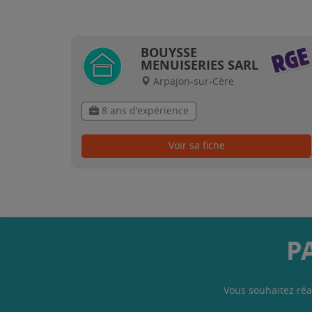
BOUYSSE
MENUISERIES SARL
Arpajon-sur-Cère
8 ans d'expérience
Voir sa fiche
P
Vous souhaitez réa