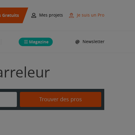
s Gratuits
Mes projets
Je suis un Pro
Magazine
Newsletter
arreleur
Trouver des pros