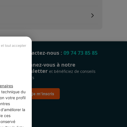
 et tout accepter
Contactez-nous :
09 74 73 85 85
Abonnez-vous à notre
newsletter
et bénéficiez de conseils
gratuits
enaires
t technique du
Je m'inscris
n votre profil
entres
d'améliorer la
de ces
 conservé