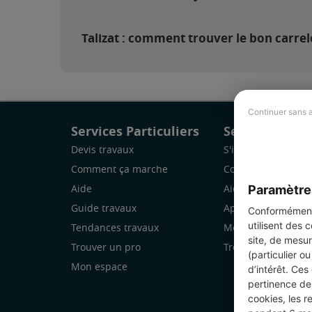
Talizat : comment trouver le bon carrel
Continuer sans 
Services Particuliers
Services Pro
Devis travaux
S'inscrire
Comment ça marche
Comment ça marc
Paramètre
Aide
Aide
Guide travaux
Application Mobile
Conformément 
utilisent des 
Tendances travaux
Mon espace
site, de mesur
Trouver un pro
Trouver des chanti
(particulier o
Mon espace
d’intérêt. Ces
pertinence de 
cookies, les r