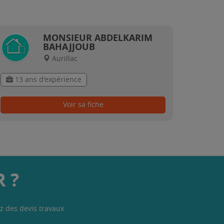
MONSIEUR ABDELKARIM
BAHAJJOUB
Aurillac
13 ans d'expérience
Voir sa fiche
 ?
z des devis travaux
.