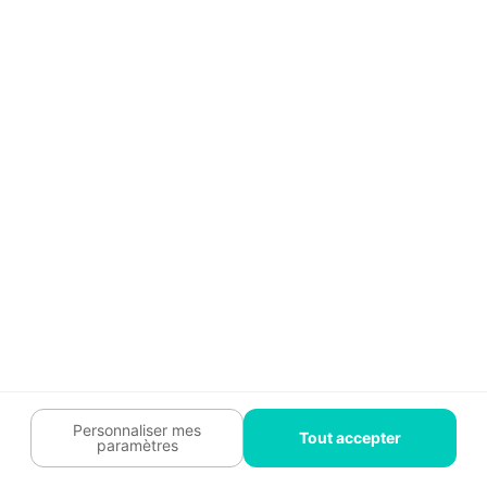
Guide travaux
Légal
Tendances travaux
Charte cookies
Trouver un pro
Mon espace
Contactez-nous :
09 74 73 85 85
Abonnez-vous à notre newsletter
et bénéficiez de
conseils gratuits
Je m'inscris
Suivez-nous
Votre coach travaux est là
pour vous guider 🛠️
Personnaliser mes
Tout accepter
paramètres
Plan du site
Confidentialité