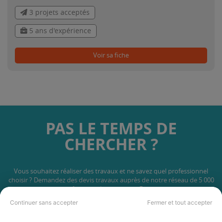
3 projets acceptés
5 ans d'expérience
Voir sa fiche
PAS LE TEMPS DE
CHERCHER ?
Vous souhaitez réaliser des travaux et ne savez quel professionnel
choisir ? Demandez des devis travaux
auprès de notre réseau de 5 000
professionnels partout en France.
Continuer sans accepter
Fermer et tout accepter