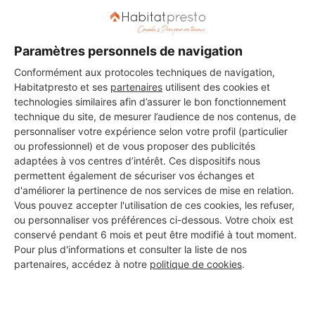
Paramètres personnels de navigation
DEMANDER UN DEVIS
Conformément aux protocoles techniques de navigation,
Habitatpresto et ses
partenaires
utilisent des cookies et
technologies similaires afin d’assurer le bon fonctionnement
technique du site, de mesurer l’audience de nos contenus, de
Les 1 autres Carreleurs pour
personnaliser votre expérience selon votre profil (particulier
ou professionnel) et de vous proposer des publicités
vos travaux à Bonneville
adaptées à vos centres d’intérêt. Ces dispositifs nous
permettent également de sécuriser vos échanges et
d'améliorer la pertinence de nos services de mise en relation.
Vous pouvez accepter l'utilisation de ces cookies, les refuser,
Serrurier metallier wiesen
ou personnaliser vos préférences ci-dessous. Votre choix est
Bonneville
conservé pendant 6 mois et peut être modifié à tout moment.
Pour plus d'informations et consulter la liste de nos
partenaires, accédez à notre
politique de cookies
.
14 ans d'expérience
Voir sa fiche