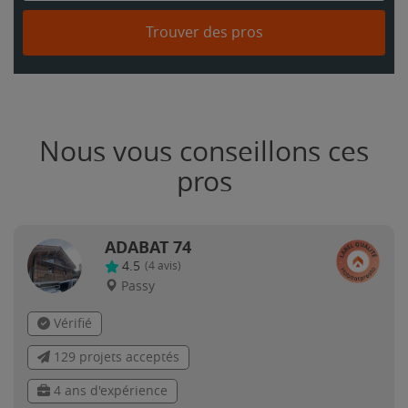
Trouver des pros
Nous vous conseillons ces
pros
ADABAT 74
4.5
(
4
avis)
Passy
Vérifié
129 projets acceptés
4 ans d'expérience