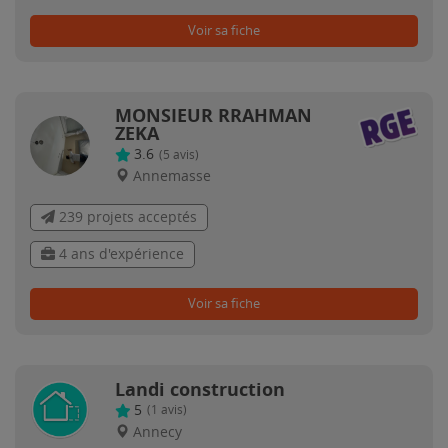
Voir sa fiche
MONSIEUR RRAHMAN
ZEKA
3.6
(
5
avis)
Annemasse
239 projets acceptés
4 ans d'expérience
Voir sa fiche
Landi construction
5
(
1
avis)
Annecy