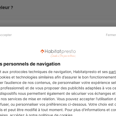
leur ?
accepter
Fermer
Presse & Partenaires
À propos
Revue de presse
Qui sommes nous ?
he
Kit média
Recrutement
s personnels de navigation
Témoignages
Légal
aux protocoles techniques de navigation, Habitatpresto et ses
part
cookies et technologies similaires afin d’assurer le bon fonctionnemen
Charte cookies
er l’audience de nos contenus, de personnaliser votre expérience selo
ers
u professionnel) et de vous proposer des publicités adaptées à vos c
 dispositifs nous permettent également de sécuriser vos échanges et 
nos services de mise en relation. Vous pouvez accepter l'utilisation 
efuser, ou personnaliser vos préférences ci-dessous. Votre choix est
Suivez-nous
 et peut être modifié à tout moment. Pour plus d'informations et cons
aires, accédez à notre
politique de cookies
.