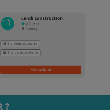
Landi construction
5
(
1
avis)
Annecy
3 projets acceptés
5 ans d'expérience
Voir sa fiche
 ?