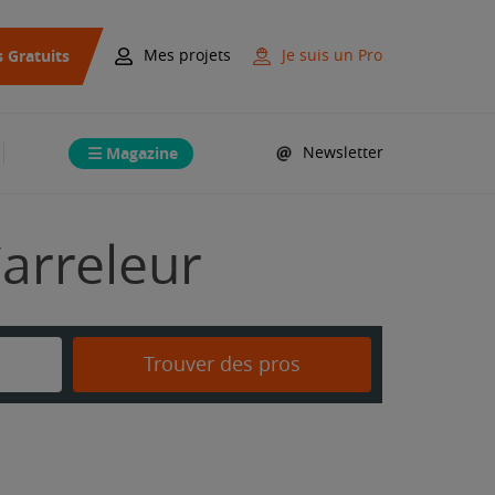
s Gratuits
Mes projets
Je suis un Pro
Magazine
Newsletter
Carreleur
Trouver des pros