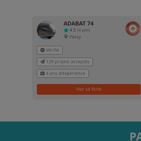
ADABAT 74
4.5
(
4
avis)
Passy
Vérifié
129 projets acceptés
4 ans d'expérience
Voir sa fiche
P