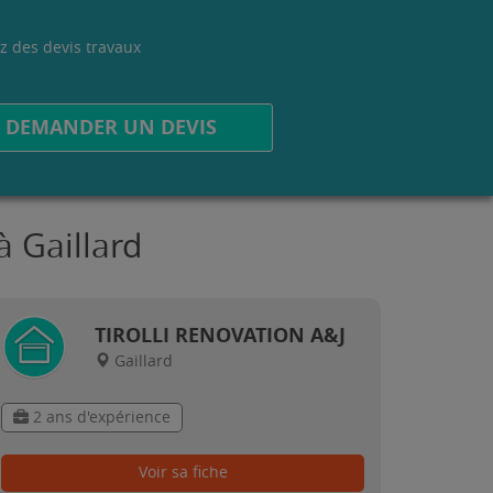
z des devis travaux
.
DEMANDER UN DEVIS
à Gaillard
TIROLLI RENOVATION A&J
Gaillard
2 ans d'expérience
Voir sa fiche