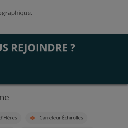
éographique.
S REJOINDRE ?
nne
-d'Hères
Carreleur Échirolles