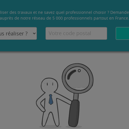
liser des travaux et ne savez quel professionnel choisir ? Demande
auprès de notre réseau de 5 000 professionnels partout en France