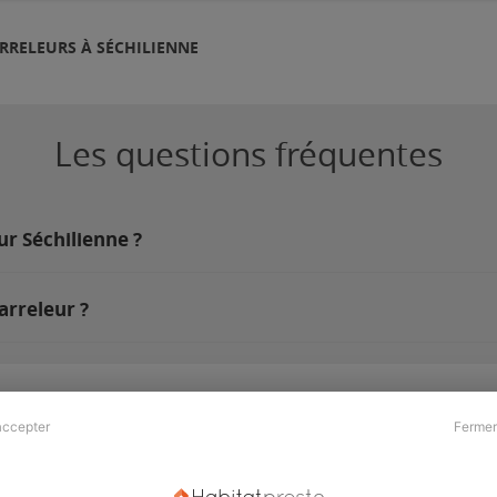
RRELEURS À SÉCHILIENNE
Les questions fréquentes
ur Séchilienne ?
arreleur ?
accepter
Fermer
Presse & Partenaires
À propos
Revue de presse
Qui sommes nous ?