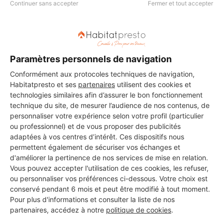
Continuer sans accepter
Fermer et tout accepter
Les 2 autres Carreleurs pour
Paramètres personnels de navigation
vos travaux à Tignieu-
Conformément aux protocoles techniques de navigation,
Jameyzieu
Habitatpresto et ses
partenaires
utilisent des cookies et
technologies similaires afin d’assurer le bon fonctionnement
technique du site, de mesurer l’audience de nos contenus, de
personnaliser votre expérience selon votre profil (particulier
Placo carrelage - Ayal
ou professionnel) et de vous proposer des publicités
Tignieu-Jameyzieu
adaptées à vos centres d’intérêt. Ces dispositifs nous
permettent également de sécuriser vos échanges et
d'améliorer la pertinence de nos services de mise en relation.
Voir sa fiche
Vous pouvez accepter l'utilisation de ces cookies, les refuser,
ou personnaliser vos préférences ci-dessous. Votre choix est
conservé pendant 6 mois et peut être modifié à tout moment.
Pour plus d'informations et consulter la liste de nos
partenaires, accédez à notre
politique de cookies
.
isobatifrance