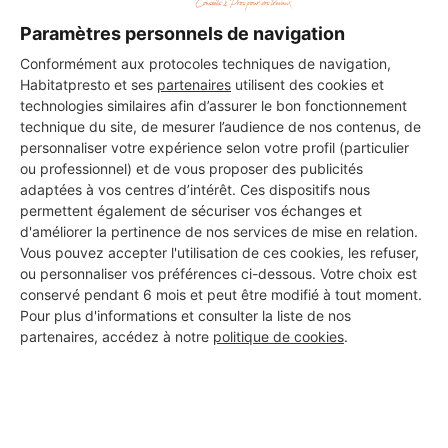
Les 1 autres Carreleurs pour
Paramètres personnels de navigation
vos travaux à Romagnat
Conformément aux protocoles techniques de navigation,
Habitatpresto et ses
partenaires
utilisent des cookies et
technologies similaires afin d’assurer le bon fonctionnement
technique du site, de mesurer l’audience de nos contenus, de
Sarl Coutarel
personnaliser votre expérience selon votre profil (particulier
Romagnat
ou professionnel) et de vous proposer des publicités
adaptées à vos centres d’intérêt. Ces dispositifs nous
permettent également de sécuriser vos échanges et
25 ans d'expérience
d'améliorer la pertinence de nos services de mise en relation.
Vous pouvez accepter l'utilisation de ces cookies, les refuser,
Voir sa fiche
ou personnaliser vos préférences ci-dessous. Votre choix est
conservé pendant 6 mois et peut être modifié à tout moment.
Pour plus d'informations et consulter la liste de nos
partenaires, accédez à notre
politique de cookies
.
PROFESSIONNEL, VOUS
SOUHAITEZ NOUS