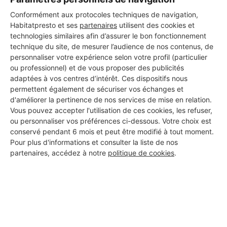
Conformément aux protocoles techniques de navigation,
Habitatpresto et ses
partenaires
utilisent des cookies et
technologies similaires afin d’assurer le bon fonctionnement
PTAH BAT
technique du site, de mesurer l’audience de nos contenus, de
Thiers
personnaliser votre expérience selon votre profil (particulier
ou professionnel) et de vous proposer des publicités
adaptées à vos centres d’intérêt. Ces dispositifs nous
3 ans d'expérience
permettent également de sécuriser vos échanges et
d'améliorer la pertinence de nos services de mise en relation.
Voir sa fiche
Vous pouvez accepter l'utilisation de ces cookies, les refuser,
ou personnaliser vos préférences ci-dessous. Votre choix est
conservé pendant 6 mois et peut être modifié à tout moment.
Pour plus d'informations et consulter la liste de nos
Mtb rénovation
partenaires, accédez à notre
politique de cookies
.
Thiers
13 ans d'expérience
Voir sa fiche