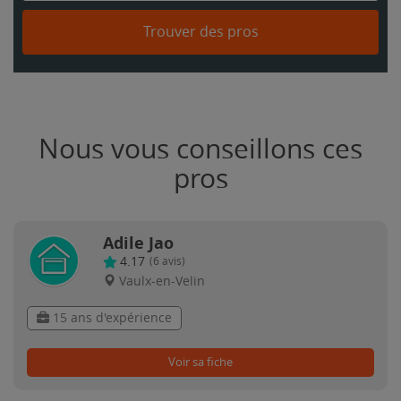
Trouver des pros
Nous vous conseillons ces
pros
Adile Jao
4.17
(
6
avis)
Vaulx-en-Velin
15 ans d'expérience
Voir sa fiche