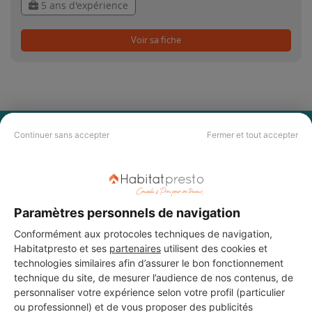
5 ans d'expérience
Voir sa fiche
PAS LE TEMPS DE
Continuer sans accepter
Fermer et tout accepter
CHERCHER ?
Vous souhaitez réaliser des travaux et ne savez quel professionnel
Paramètres personnels de navigation
choisir ? Demandez des devis travaux
auprès de notre réseau de 5 000
professionnels partout en France.
Conformément aux protocoles techniques de navigation,
Habitatpresto et ses
partenaires
utilisent des cookies et
technologies similaires afin d’assurer le bon fonctionnement
technique du site, de mesurer l’audience de nos contenus, de
personnaliser votre expérience selon votre profil (particulier
ou professionnel) et de vous proposer des publicités