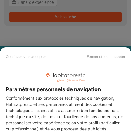
5 ans d'expérience
Voir sa fiche
PAS LE TEMPS DE
Continuer sans accepter
Fermer et tout accepter
CHERCHER ?
Vous souhaitez réaliser des travaux et ne savez quel professionnel
Paramètres personnels de navigation
choisir ? Demandez des devis travaux
auprès de notre réseau de 5 000
professionnels partout en France.
Conformément aux protocoles techniques de navigation,
Habitatpresto et ses
partenaires
utilisent des cookies et
technologies similaires afin d’assurer le bon fonctionnement
technique du site, de mesurer l’audience de nos contenus, de
personnaliser votre expérience selon votre profil (particulier
ou professionnel) et de vous proposer des publicités