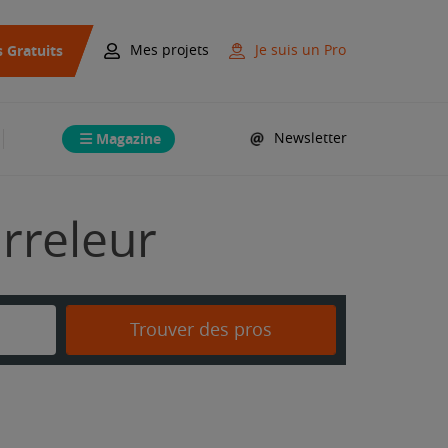
s Gratuits
Mes projets
Je suis un Pro
Magazine
Newsletter
arreleur
Trouver des pros