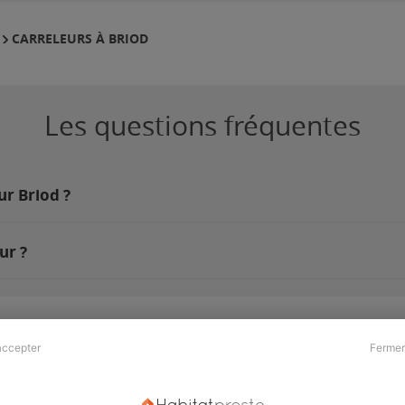
CARRELEURS À BRIOD
Les questions fréquentes
ur Briod ?
ur ?
accepter
Fermer
Presse & Partenaires
À propos
Revue de presse
Qui sommes nous ?