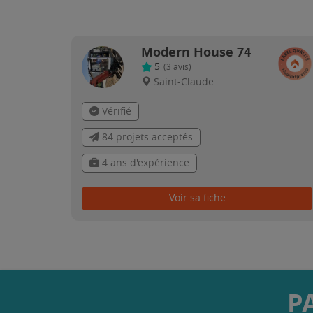
Modern House 74
5
(
3
avis)
Saint-Claude
Vérifié
84 projets acceptés
4 ans d'expérience
Voir sa fiche
P