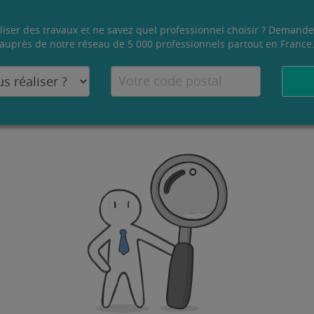
liser des travaux et ne savez quel professionnel choisir ? Demande
auprès de notre réseau de 5 000 professionnels partout en France