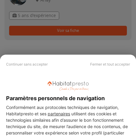
Arlay
5 ans d'expérience
Voir sa fiche
Continuer sans accepter
Fermer et tout accepter
PAS LE TEMPS DE
CHERCHER ?
Paramètres personnels de navigation
Vous souhaitez réaliser des travaux et ne savez quel professionnel
Conformément aux protocoles techniques de navigation,
choisir ? Demandez des devis travaux
auprès de notre réseau de 5 000
professionnels partout en France.
Habitatpresto et ses
partenaires
utilisent des cookies et
technologies similaires afin d’assurer le bon fonctionnement
technique du site, de mesurer l’audience de nos contenus, de
personnaliser votre expérience selon votre profil (particulier