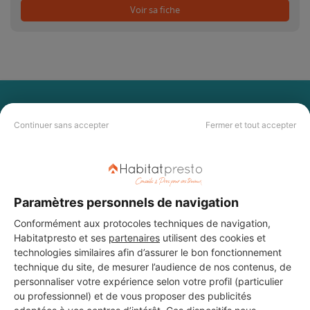
Voir sa fiche
PAS LE TEMPS DE
CHERCHER ?
Continuer sans accepter
Fermer et tout accepter
Vous souhaitez réaliser des travaux et ne savez quel professionnel
choisir ? Demandez des devis travaux
auprès de notre réseau de 5 000
professionnels partout en France.
Paramètres personnels de navigation
Conformément aux protocoles techniques de navigation,
Habitatpresto et ses
partenaires
utilisent des cookies et
technologies similaires afin d’assurer le bon fonctionnement
technique du site, de mesurer l’audience de nos contenus, de
personnaliser votre expérience selon votre profil (particulier
ou professionnel) et de vous proposer des publicités
DEMANDER UN DEVIS