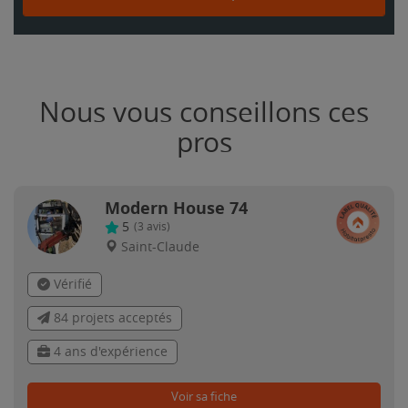
Nous vous conseillons ces
pros
Modern House 74
5
(
3
avis)
Saint-Claude
Vérifié
84 projets acceptés
4 ans d'expérience
Voir sa fiche