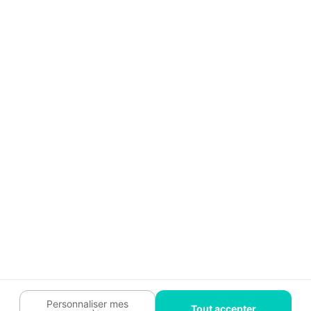
Aide
Témoignages
Guide travaux
Légal
Tendances travaux
Charte cookies
Trouver un pro
Mon espace
Contactez-nous :
09 74 73 85 85
Abonnez-vous à notre newsletter
et bénéficiez de
conseils gratuits
Je m'inscris
Suivez-nous
Votre coach travaux est là
pour vous guider 🛠️
Personnaliser mes
Tout accepter