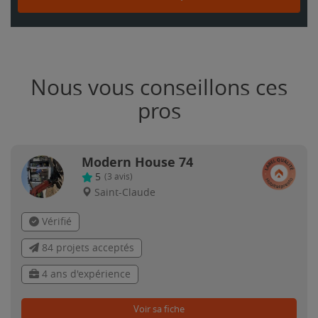
Nous vous conseillons ces
pros
Modern House 74
5
(
3
avis)
Saint-Claude
Vérifié
84 projets acceptés
4 ans d'expérience
Voir sa fiche