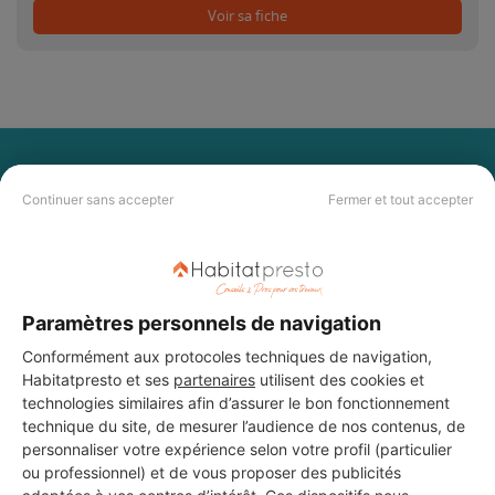
Voir sa fiche
PAS LE TEMPS DE
CHERCHER ?
Continuer sans accepter
Fermer et tout accepter
Vous souhaitez réaliser des travaux et ne savez quel professionnel
choisir ? Demandez des devis travaux
auprès de notre réseau de 5 000
professionnels partout en France.
Paramètres personnels de navigation
Conformément aux protocoles techniques de navigation,
Habitatpresto et ses
partenaires
utilisent des cookies et
technologies similaires afin d’assurer le bon fonctionnement
technique du site, de mesurer l’audience de nos contenus, de
personnaliser votre expérience selon votre profil (particulier
ou professionnel) et de vous proposer des publicités
DEMANDER UN DEVIS