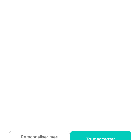
Aide
Témoignages
Guide travaux
Légal
Tendances travaux
Charte cookies
Trouver un pro
Mon espace
Contactez-nous :
09 74 73 85 85
Abonnez-vous à notre newsletter
et bénéficiez de
conseils gratuits
Je m'inscris
Suivez-nous
Votre coach travaux est là
pour vous guider 🛠️
Personnaliser mes
Tout accepter