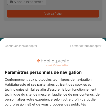
5 ans d'expérience
Voir sa fiche
PAS LE TEMPS DE
Continuer sans accepter
Fermer et tout accepter
CHERCHER ?
Vous souhaitez réaliser des travaux et ne savez quel professionnel
Paramètres personnels de navigation
choisir ? Demandez des devis travaux
auprès de notre réseau de 5 000
professionnels partout en France.
Conformément aux protocoles techniques de navigation,
Habitatpresto et ses
partenaires
utilisent des cookies et
technologies similaires afin d’assurer le bon fonctionnement
technique du site, de mesurer l’audience de nos contenus, de
personnaliser votre expérience selon votre profil (particulier
ou professionnel) et de vous proposer des publicités