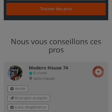
Trouver des pros
Nous vous conseillons ces
pros
Modern House 74
5
(
3
avis)
Saint-Claude
Vérifié
84 projets acceptés
4 ans d'expérience