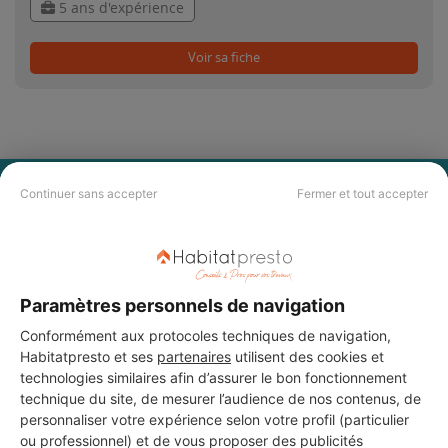
5 ans d'expérience
Voir sa fiche
PAS LE TEMPS DE
Continuer sans accepter
Fermer et tout accepter
CHERCHER ?
Vous souhaitez réaliser des travaux et ne savez quel professionnel
Paramètres personnels de navigation
choisir ? Demandez des devis travaux
auprès de notre réseau de 5 000
professionnels partout en France.
Conformément aux protocoles techniques de navigation,
Habitatpresto et ses
partenaires
utilisent des cookies et
technologies similaires afin d’assurer le bon fonctionnement
technique du site, de mesurer l’audience de nos contenus, de
personnaliser votre expérience selon votre profil (particulier
ou professionnel) et de vous proposer des publicités