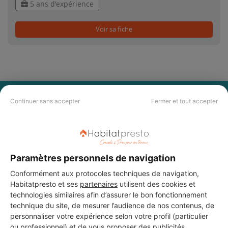
5 ans d'expérience
Voir sa fiche
PAS LE TEMPS DE
Continuer sans accepter
Fermer et tout accepter
CHERCHER ?
Vous souhaitez réaliser des travaux et ne savez quel professionnel
Paramètres personnels de navigation
choisir ? Demandez des devis travaux
auprès de notre réseau de 5 000
professionnels partout en France.
Conformément aux protocoles techniques de navigation,
Habitatpresto et ses
partenaires
utilisent des cookies et
technologies similaires afin d’assurer le bon fonctionnement
technique du site, de mesurer l’audience de nos contenus, de
personnaliser votre expérience selon votre profil (particulier
ou professionnel) et de vous proposer des publicités