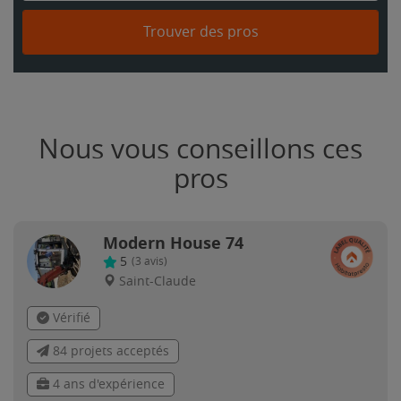
Trouver des pros
Nous vous conseillons ces
pros
Modern House 74
5
(
3
avis)
Saint-Claude
Vérifié
84 projets acceptés
4 ans d'expérience