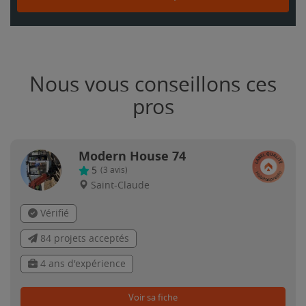
Nous vous conseillons ces
pros
Modern House 74
5
(
3
avis)
Saint-Claude
Vérifié
84 projets acceptés
4 ans d'expérience
Voir sa fiche