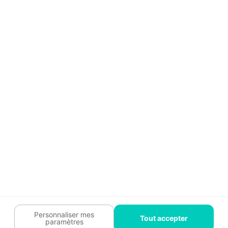
Aide
Témoignages
Guide travaux
Légal
Tendances travaux
Charte cookies
Trouver un pro
Mon espace
Contactez-nous :
09 74 73 85 85
Abonnez-vous à notre newsletter
et bénéficiez de
conseils gratuits
Je m'inscris
Suivez-nous
Votre coach travaux est là
pour vous guider 🛠️
Personnaliser mes
Tout accepter
paramètres