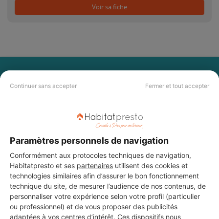
Voir sa fiche
PAS LE TEMPS DE
Continuer sans accepter
Fermer et tout accepter
CHERCHER ?
Vous souhaitez réaliser des travaux et ne savez quel professionnel
choisir ? Demandez des devis travaux
auprès de notre réseau de 5 000
professionnels partout en France.
Paramètres personnels de navigation
Conformément aux protocoles techniques de navigation,
Habitatpresto et ses
partenaires
utilisent des cookies et
technologies similaires afin d’assurer le bon fonctionnement
technique du site, de mesurer l’audience de nos contenus, de
personnaliser votre expérience selon votre profil (particulier
ou professionnel) et de vous proposer des publicités
DEMANDER UN DEVIS
adaptées à vos centres d’intérêt. Ces dispositifs nous