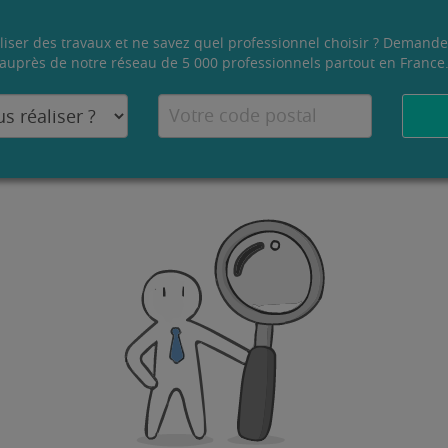
liser des travaux et ne savez quel professionnel choisir ? Demande
auprès de notre réseau de 5 000 professionnels partout en France