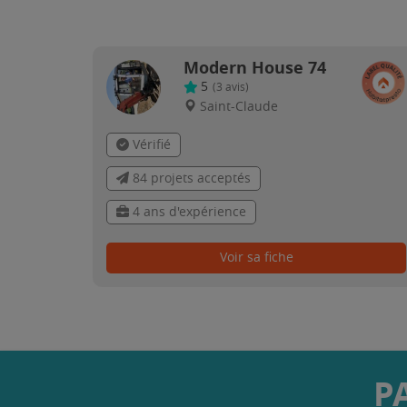
Modern House 74
5
(
3
avis)
Saint-Claude
Vérifié
84 projets acceptés
4 ans d'expérience
Voir sa fiche
P