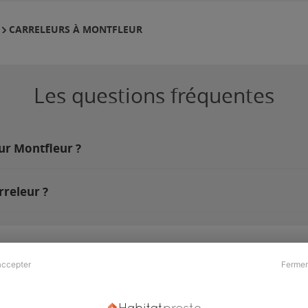
CARRELEURS À MONTFLEUR
Les questions fréquentes
sur Montfleur ?
rreleur ?
accepter
Fermer
Presse & Partenaires
À propos
Revue de presse
Qui sommes nous ?