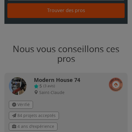
Trouver des pros
Nous vous conseillons ces
pros
Modern House 74
5
(
3
avis)
Saint-Claude
Vérifié
84 projets acceptés
4 ans d'expérience