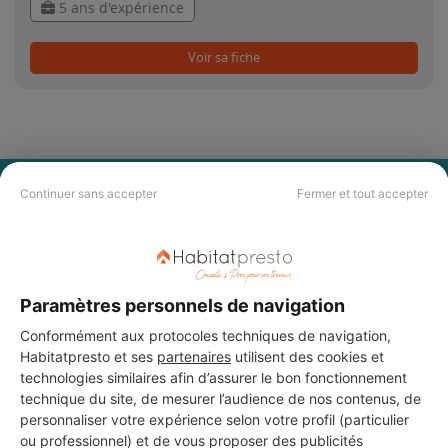
5 ans d'expérience
Voir sa fiche
PAS LE TEMPS DE
Continuer sans accepter
Fermer et tout accepter
CHERCHER ?
Vous souhaitez réaliser des travaux et ne savez quel professionnel
Paramètres personnels de navigation
choisir ? Demandez des devis travaux
auprès de notre réseau de 5 000
professionnels partout en France.
Conformément aux protocoles techniques de navigation,
Habitatpresto et ses
partenaires
utilisent des cookies et
technologies similaires afin d’assurer le bon fonctionnement
technique du site, de mesurer l’audience de nos contenus, de
personnaliser votre expérience selon votre profil (particulier
ou professionnel) et de vous proposer des publicités