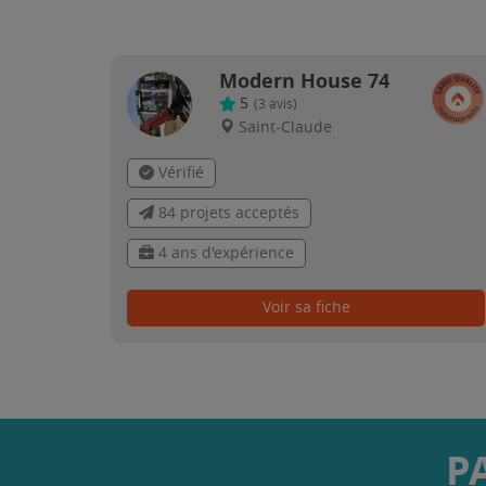
Modern House 74
5
(
3
avis)
Saint-Claude
Vérifié
84 projets acceptés
4 ans d'expérience
Voir sa fiche
P