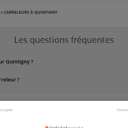
CARRELEURS À QUINTIGNY
Les questions fréquentes
sur Quintigny ?
releur ?
accepter
Fermer
Presse & Partenaires
À propos
Revue de presse
Qui sommes nous ?