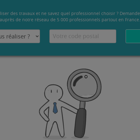
liser des travaux et ne savez quel professionnel choisir ? Demande
auprès de notre réseau de 5 000 professionnels partout en France