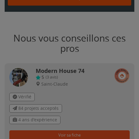
Nous vous conseillons ces
pros
Modern House 74
5
(
3
avis)
Saint-Claude
Vérifié
84 projets acceptés
4 ans d'expérience
Voir sa fiche