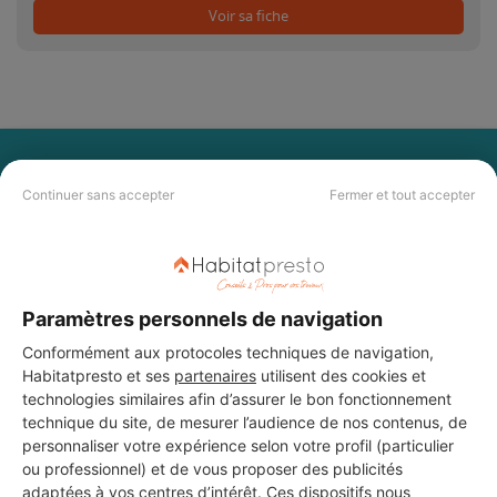
Voir sa fiche
PAS LE TEMPS DE
Continuer sans accepter
Fermer et tout accepter
CHERCHER ?
Vous souhaitez réaliser des travaux et ne savez quel professionnel
choisir ? Demandez des devis travaux
auprès de notre réseau de 5 000
professionnels partout en France.
Paramètres personnels de navigation
Conformément aux protocoles techniques de navigation,
Habitatpresto et ses
partenaires
utilisent des cookies et
technologies similaires afin d’assurer le bon fonctionnement
technique du site, de mesurer l’audience de nos contenus, de
personnaliser votre expérience selon votre profil (particulier
ou professionnel) et de vous proposer des publicités
DEMANDER UN DEVIS
adaptées à vos centres d’intérêt. Ces dispositifs nous