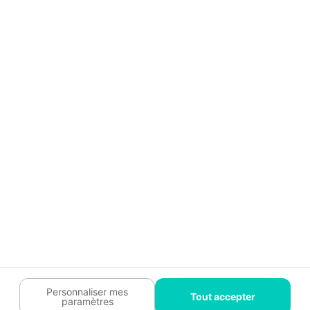
Aide
Témoignages
Guide travaux
Légal
Tendances travaux
Charte cookies
Trouver un pro
Mon espace
Contactez-nous :
09 74 73 85 85
Abonnez-vous à notre newsletter
et bénéficiez de
conseils gratuits
Je m'inscris
Suivez-nous
Votre coach travaux est là
pour vous guider 🛠️
Personnaliser mes
Tout accepter
paramètres