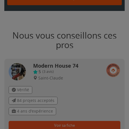
Nous vous conseillons ces
pros
Modern House 74
5
(
3
avis)
Saint-Claude
Vérifié
84 projets acceptés
4 ans d'expérience
Voir sa fiche