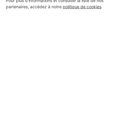
Pour plus d'informations et consulter la liste de nos
partenaires, accédez à notre
politique de cookies
.
Aucun autre professionnel disponible dans cette zone
géographique.
PROFESSIONNEL, VOUS