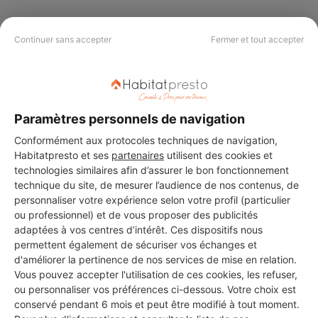
Continuer sans accepter
Fermer et tout accepter
PAS LE TEMPS DE
CHERCHER ?
Paramètres personnels de navigation
Vous souhaitez réaliser des travaux et ne savez quel professionnel
Conformément aux protocoles techniques de navigation,
choisir ? Demandez des devis travaux
auprès de notre réseau de 5 000
professionnels partout en France.
Habitatpresto et ses
partenaires
utilisent des cookies et
technologies similaires afin d’assurer le bon fonctionnement
technique du site, de mesurer l’audience de nos contenus, de
personnaliser votre expérience selon votre profil (particulier
ou professionnel) et de vous proposer des publicités
adaptées à vos centres d’intérêt. Ces dispositifs nous
permettent également de sécuriser vos échanges et
DEMANDER UN DEVIS
d'améliorer la pertinence de nos services de mise en relation.
Vous pouvez accepter l'utilisation de ces cookies, les refuser,
ou personnaliser vos préférences ci-dessous. Votre choix est
conservé pendant 6 mois et peut être modifié à tout moment.