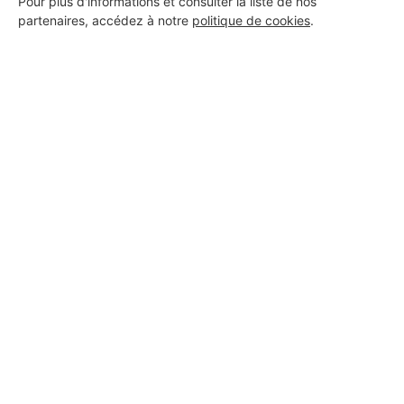
Pour plus d'informations et consulter la liste de nos
partenaires, accédez à notre
politique de cookies
.
Aucun autre professionnel disponible dans cette zone
géographique.
PROFESSIONNEL, VOUS