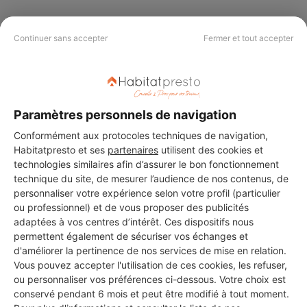
Continuer sans accepter
Fermer et tout accepter
PAS LE TEMPS DE
CHERCHER ?
Paramètres personnels de navigation
Vous souhaitez réaliser des travaux et ne savez quel professionnel
Conformément aux protocoles techniques de navigation,
choisir ? Demandez des devis travaux
auprès de notre réseau de 5 000
professionnels partout en France.
Habitatpresto et ses
partenaires
utilisent des cookies et
technologies similaires afin d’assurer le bon fonctionnement
technique du site, de mesurer l’audience de nos contenus, de
personnaliser votre expérience selon votre profil (particulier
ou professionnel) et de vous proposer des publicités
adaptées à vos centres d’intérêt. Ces dispositifs nous
permettent également de sécuriser vos échanges et
DEMANDER UN DEVIS
d'améliorer la pertinence de nos services de mise en relation.
Vous pouvez accepter l'utilisation de ces cookies, les refuser,
ou personnaliser vos préférences ci-dessous. Votre choix est
conservé pendant 6 mois et peut être modifié à tout moment.