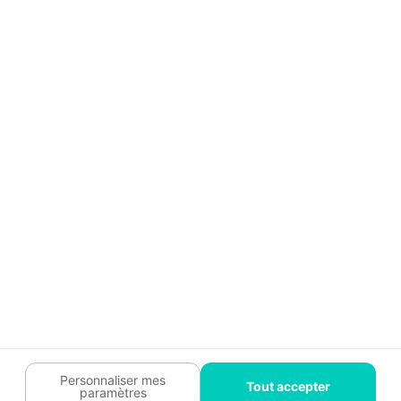
Aide
Témoignages
Guide travaux
Légal
Tendances travaux
Charte cookies
Trouver un pro
Mon espace
Contactez-nous :
09 74 73 85 85
Abonnez-vous à notre newsletter
et bénéficiez de
conseils gratuits
Je m'inscris
Suivez-nous
Votre coach travaux est là
pour vous guider 🛠️
Personnaliser mes
Tout accepter
paramètres