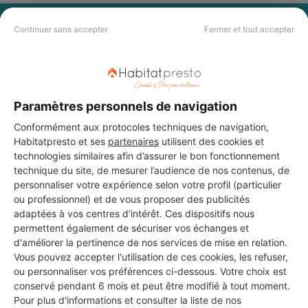
PAS LE TEMPS DE
Continuer sans accepter
Fermer et tout accepter
CHERCHER ?
Vous souhaitez réaliser des travaux et ne savez quel professionnel
Paramètres personnels de navigation
choisir ? Demandez des devis travaux
auprès de notre réseau de 5 000
professionnels partout en France.
Conformément aux protocoles techniques de navigation,
Habitatpresto et ses
partenaires
utilisent des cookies et
technologies similaires afin d’assurer le bon fonctionnement
technique du site, de mesurer l’audience de nos contenus, de
personnaliser votre expérience selon votre profil (particulier
ou professionnel) et de vous proposer des publicités
adaptées à vos centres d’intérêt. Ces dispositifs nous
DEMANDER UN DEVIS
permettent également de sécuriser vos échanges et
d'améliorer la pertinence de nos services de mise en relation.
Vous pouvez accepter l'utilisation de ces cookies, les refuser,
ou personnaliser vos préférences ci-dessous. Votre choix est
conservé pendant 6 mois et peut être modifié à tout moment.
Pour plus d'informations et consulter la liste de nos