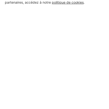
partenaires, accédez à notre
politique de cookies
.
Aucun autre professionnel disponible dans cette zone
géographique.
PROFESSIONNEL, VOUS
SOUHAITEZ NOUS