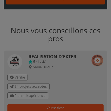
Nous vous conseillons ces
pros
REALISATION D'EXTER
5
(
1
avis)
Saint-Brieuc
Vérifié
54 projets acceptés
2 ans d'expérience
Voir sa fiche