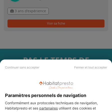
3 ans d'expérience
Voir sa fiche
PAS LE TEMPS DE
CHERCHER ?
Continuer sans accepter
Fermer et tout accepter
Vous souhaitez réaliser des travaux et ne savez quel professionnel
choisir ? Demandez des devis travaux
auprès de notre réseau de 5 000
professionnels partout en France.
Paramètres personnels de navigation
Conformément aux protocoles techniques de navigation,
Habitatpresto et ses
partenaires
utilisent des cookies et