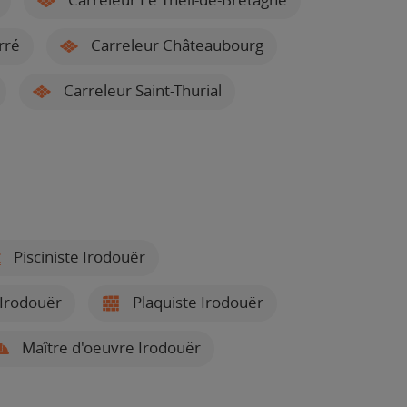
rré
Carreleur Châteaubourg
Carreleur Saint-Thurial
Pisciniste Irodouër
 Irodouër
Plaquiste Irodouër
Maître d'oeuvre Irodouër