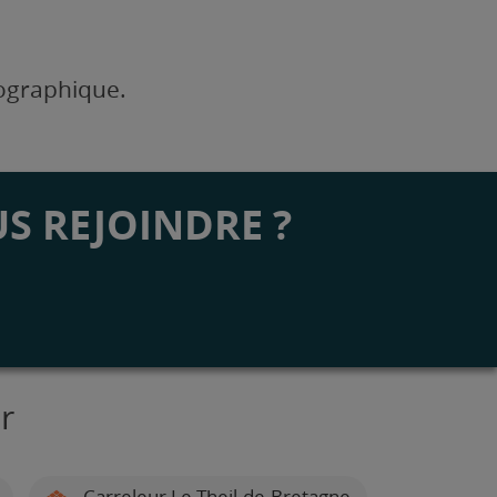
éographique.
S REJOINDRE ?
r
Carreleur Le Theil-de-Bretagne