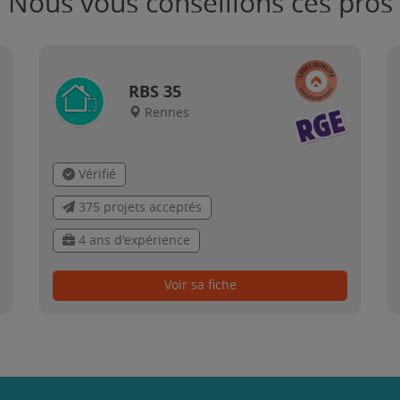
Nous vous conseillons ces pros
RBS 35
Rennes
Vérifié
375 projets acceptés
4 ans d'expérience
Voir sa fiche