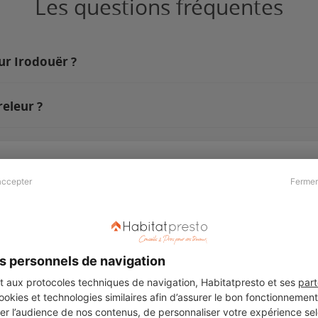
Les questions fréquentes
sur Irodouër ?
eleur ?
accepter
Fermer
Presse & Partenaires
À propos
Revue de presse
Qui sommes nous ?
he
Kit média
Recrutement
s personnels de navigation
Témoignages
Légal
aux protocoles techniques de navigation, Habitatpresto et ses
part
cookies et technologies similaires afin d’assurer le bon fonctionnemen
Charte cookies
er l’audience de nos contenus, de personnaliser votre expérience selo