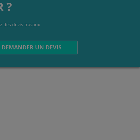
 ?
z des devis travaux
.
DEMANDER UN DEVIS