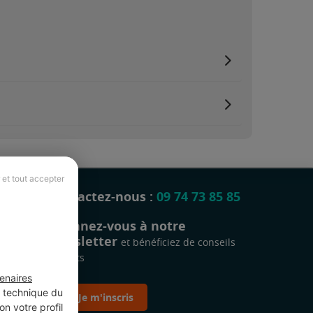
 et tout accepter
Contactez-nous :
09 74 73 85 85
Abonnez-vous à notre
newsletter
et bénéficiez de conseils
gratuits
enaires
t technique du
Je m'inscris
n votre profil