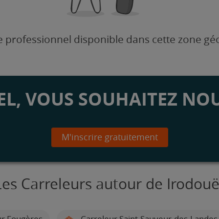
 professionnel disponible dans cette zone g
L, VOUS SOUHAITEZ NOU
M'inscrire gratuitement
Les Carreleurs autour de Irodouë
r Fougères
Carreleur Saint-Sauveur-des-Landes