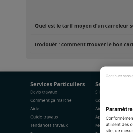
Quel est le tarif moyen d'un carreleur 
Irodouër : comment trouver le bon carr
Continuer sans 
Services Particuliers
Services Pro
Devis travaux
S'inscrire
Comment ça marche
Comment ça marc
Paramètre
Aide
Aide
Guide travaux
Application Mobile
Conformément 
utilisent des 
Tendances travaux
Mon espace
site, de mesur