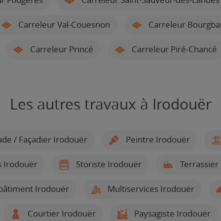
Carreleur Val-Couesnon
Carreleur Bourgba
Carreleur Princé
Carreleur Piré-Chancé
Les autres travaux à Irodouër
de / Façadier Irodouër
Peintre Irodouër
s Irodouër
Storiste Irodouër
Terrassier
bâtiment Irodouër
Multiservices Irodouër
Courtier Irodouër
Paysagiste Irodouër