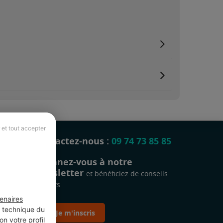
 et tout accepter
Contactez-nous :
09 74 73 85 85
Abonnez-vous à notre
newsletter
et bénéficiez de conseils
gratuits
enaires
t technique du
Je m'inscris
n votre profil