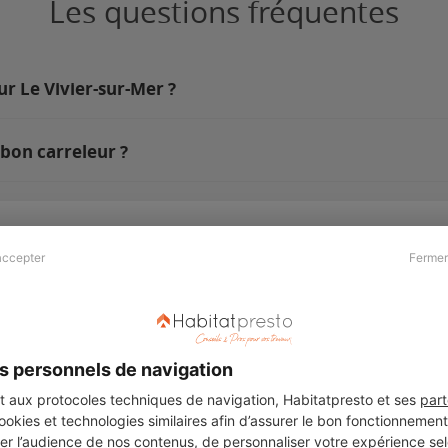
Les questions fréquentes
ur Le Vivier-sur-Mer ?
 bon carreleur ?
accepter
Fermer
Presse & Partenaires
À propos
Revue de presse
Qui sommes nous ?
he
Kit média
Recrutement
s personnels de navigation
Témoignages
Légal
aux protocoles techniques de navigation, Habitatpresto et ses
part
cookies et technologies similaires afin d’assurer le bon fonctionnemen
Charte cookies
er l’audience de nos contenus, de personnaliser votre expérience selo