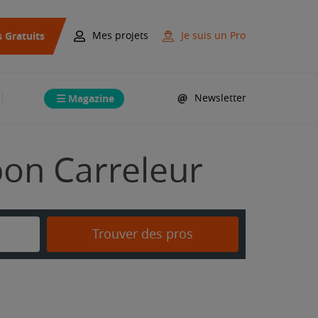
s Gratuits
Mes projets
Je suis un Pro
Magazine
Newsletter
 bon Carreleur
Trouver des pros