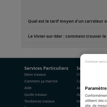
Quel est le tarif moyen d'un carreleur s
Le Vivier-sur-Mer : comment trouver le
Continuer sans 
Services Particuliers
Services Pro
Devis travaux
S'inscrire
Comment ça marche
Comment ça marc
Paramètre
Aide
Aide
Guide travaux
Application Mobile
Conformément 
utilisent des 
Tendances travaux
Mon espace
site, de mesur