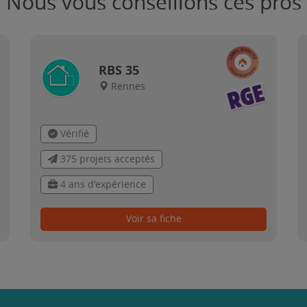
Nous vous conseillons ces pros
RBS 35
Rennes
Vérifié
375 projets acceptés
4 ans d'expérience
Voir sa fiche