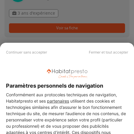
3 ans d'expérience
Voir sa fiche
Continuer sans accepter
Fermer et tout accepter
PAS LE TEMPS DE
CHERCHER ?
Paramètres personnels de navigation
Conformément aux protocoles techniques de navigation,
Vous souhaitez réaliser des travaux et ne savez quel professionnel
Habitatpresto et ses
partenaires
utilisent des cookies et
choisir ? Demandez des devis travaux
auprès de notre réseau de 5 000
technologies similaires afin d’assurer le bon fonctionnement
professionnels partout en France.
technique du site, de mesurer l’audience de nos contenus, de
personnaliser votre expérience selon votre profil (particulier
ou professionnel) et de vous proposer des publicités
adaptées à vos centres d’intérêt. Ces dispositifs nous