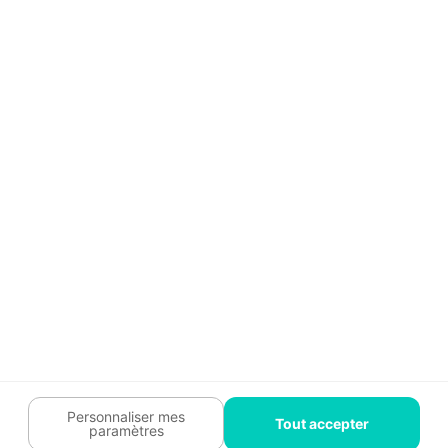
Témoignages
Guide travaux
Légal
Tendances travaux
Charte cookies
Trouver un pro
Mon espace
Contactez-nous :
09 74 73 85 85
Abonnez-vous à notre newsletter
et bénéficiez de
conseils gratuits
Je m'inscris
Suivez-nous
Votre coach travaux est là
pour vous guider 🛠️
Personnaliser mes
Tout accepter
paramètres