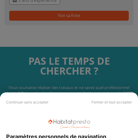
3 ans d'expérience
Voir sa fiche
PAS LE TEMPS DE
CHERCHER ?
Vous souhaitez réaliser des travaux et ne savez quel professionnel
choisir ? Demandez des devis travaux
auprès de notre réseau de 5 000
professionnels partout en France.
Continuer sans accepter
Fermer et tout accepter
Paramètres personnels de navigation