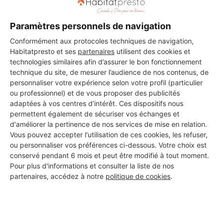
Paramètres personnels de navigation
DEMANDER UN DEVIS
Conformément aux protocoles techniques de navigation,
Habitatpresto et ses
partenaires
utilisent des cookies et
technologies similaires afin d’assurer le bon fonctionnement
technique du site, de mesurer l’audience de nos contenus, de
Les 1 autres Carreleurs pour
personnaliser votre expérience selon votre profil (particulier
ou professionnel) et de vous proposer des publicités
vos travaux à Roz-Landrieux
adaptées à vos centres d’intérêt. Ces dispositifs nous
permettent également de sécuriser vos échanges et
d'améliorer la pertinence de nos services de mise en relation.
Vous pouvez accepter l'utilisation de ces cookies, les refuser,
BL carrelages
ou personnaliser vos préférences ci-dessous. Votre choix est
Roz-Landrieux
conservé pendant 6 mois et peut être modifié à tout moment.
Pour plus d'informations et consulter la liste de nos
partenaires, accédez à notre
politique de cookies
.
3 ans d'expérience
Voir sa fiche