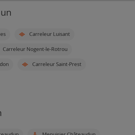
dun
res
Carreleur Luisant
Carreleur Nogent-le-Rotrou
rdon
Carreleur Saint-Prest
n
âteaudun
Menuisier Châteaudun