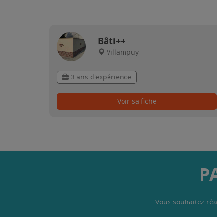
Bâti++
Villampuy
3 ans d'expérience
Voir sa fiche
P
Vous souhaitez réa