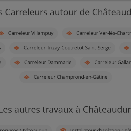
s Carreleurs autour de Château
Carreleur Villampuy
Carreleur Ver-lès-Chart
s
Carreleur Trizay-Coutretot-Saint-Serge
e
Carreleur Dammarie
Carreleur Galla
Carreleur Champrond-en-Gâtine
Les autres travaux à Châteaudu
services Châteaudun
Installateur d'isolation Ch