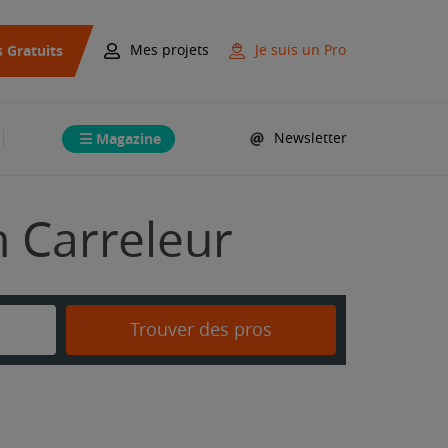
s Gratuits
Mes projets
Je suis un Pro
Magazine
Newsletter
n Carreleur
Trouver des pros