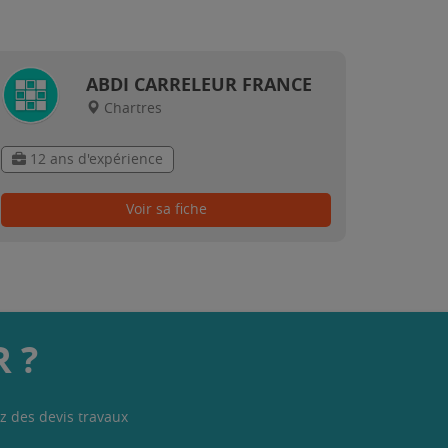
ABDI CARRELEUR FRANCE
Chartres
12 ans d'expérience
Voir sa fiche
 ?
z des devis travaux
.