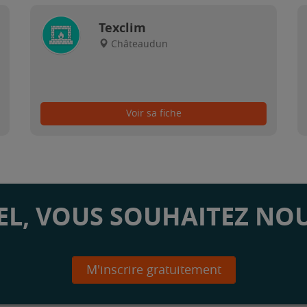
Texclim
Châteaudun
Voir sa fiche
L, VOUS SOUHAITEZ NOU
M'inscrire gratuitement