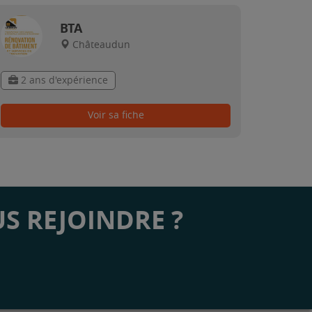
BTA
Châteaudun
2 ans d'expérience
Voir sa fiche
S REJOINDRE ?