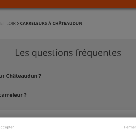
CARRELEURS À CHÂTEAUDUN
ET-LOIR
Les questions fréquentes
sur Châteaudun ?
arreleur ?
accepter
Fermer
Presse & Partenaires
À propos