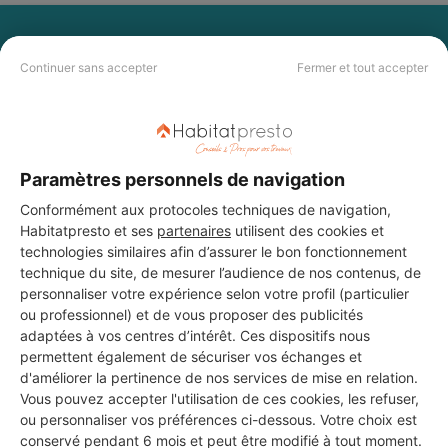
PAS LE TEMPS DE
Continuer sans accepter
Fermer et tout accepter
CHERCHER ?
Vous souhaitez réaliser des travaux et ne savez quel professionnel
choisir ? Demandez des devis travaux
auprès de notre réseau de 5 000
professionnels partout en France.
Paramètres personnels de navigation
Conformément aux protocoles techniques de navigation,
Habitatpresto et ses
partenaires
utilisent des cookies et
technologies similaires afin d’assurer le bon fonctionnement
technique du site, de mesurer l’audience de nos contenus, de
personnaliser votre expérience selon votre profil (particulier
ou professionnel) et de vous proposer des publicités
DEMANDER UN DEVIS
adaptées à vos centres d’intérêt. Ces dispositifs nous
permettent également de sécuriser vos échanges et
d'améliorer la pertinence de nos services de mise en relation.
Vous pouvez accepter l'utilisation de ces cookies, les refuser,
ou personnaliser vos préférences ci-dessous. Votre choix est
conservé pendant 6 mois et peut être modifié à tout moment.