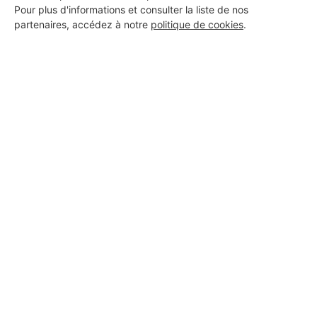
Pour plus d'informations et consulter la liste de nos
partenaires, accédez à notre
politique de cookies
.
Aucun autre professionnel disponible dans cette zone
géographique.
PROFESSIONNEL, VOUS
SOUHAITEZ NOUS