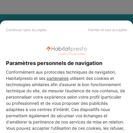
PAS LE TEMPS DE
Continuer sans accepter
Fermer et tout accepter
CHERCHER ?
Vous souhaitez réaliser des travaux et ne savez quel professionnel
choisir ? Demandez des devis travaux
auprès de notre réseau de 5 000
Paramètres personnels de navigation
professionnels partout en France.
Conformément aux protocoles techniques de navigation,
Habitatpresto et ses
partenaires
utilisent des cookies et
technologies similaires afin d’assurer le bon fonctionnement
technique du site, de mesurer l’audience de nos contenus, de
personnaliser votre expérience selon votre profil (particulier
ou professionnel) et de vous proposer des publicités
DEMANDER UN DEVIS
adaptées à vos centres d’intérêt. Ces dispositifs nous
permettent également de sécuriser vos échanges et
d'améliorer la pertinence de nos services de mise en relation.
Vous pouvez accepter l'utilisation de ces cookies, les refuser,