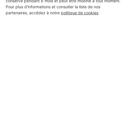
conservé pendant 6 mois et peut être modifié à tout moment.
Pour plus d'informations et consulter la liste de nos
partenaires, accédez à notre
politique de cookies
.
Aucun autre professionnel disponible dans cette zone
géographique.
PROFESSIONNEL, VOUS
SOUHAITEZ NOUS