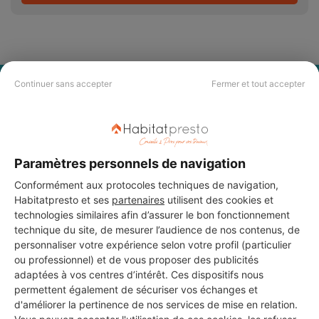
Continuer sans accepter
Fermer et tout accepter
PAS LE TEMPS DE
CHERCHER ?
Vous souhaitez réaliser des travaux et ne savez quel professionnel
Paramètres personnels de navigation
choisir ? Demandez des devis travaux
auprès de notre réseau de 5 000
Conformément aux protocoles techniques de navigation,
professionnels partout en France.
Habitatpresto et ses
partenaires
utilisent des cookies et
technologies similaires afin d’assurer le bon fonctionnement
technique du site, de mesurer l’audience de nos contenus, de
personnaliser votre expérience selon votre profil (particulier
ou professionnel) et de vous proposer des publicités
adaptées à vos centres d’intérêt. Ces dispositifs nous
DEMANDER UN DEVIS
permettent également de sécuriser vos échanges et
d'améliorer la pertinence de nos services de mise en relation.