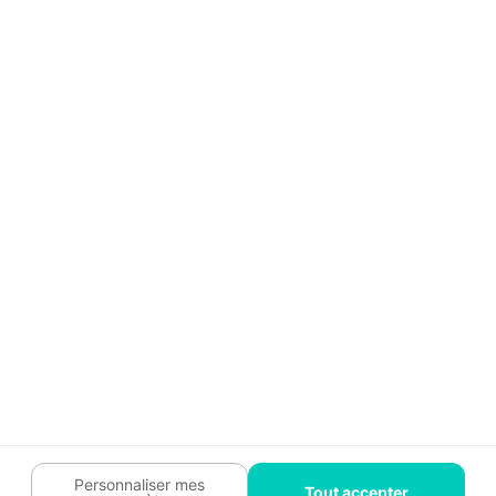
Aide
Témoignages
Guide travaux
Légal
Tendances travaux
Charte cookies
Trouver un pro
Mon espace
Contactez-nous :
09 74 73 85 85
Abonnez-vous à notre newsletter
et bénéficiez de
conseils gratuits
Je m'inscris
Suivez-nous
Votre coach travaux est là
pour vous guider 🛠️
Personnaliser mes
Tout accepter