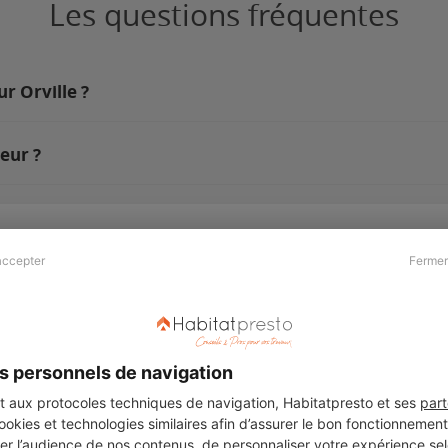
Les questions fréquentes
ur Orville ?
eur ?
accepter
Fermer
Presse & Partenaires
À propos
Revue de presse
Qui sommes nous ?
he
Kit média
Recrutement
s personnels de navigation
Témoignages
Légal
aux protocoles techniques de navigation, Habitatpresto et ses
part
cookies et technologies similaires afin d’assurer le bon fonctionnemen
Charte cookies
er l’audience de nos contenus, de personnaliser votre expérience selo