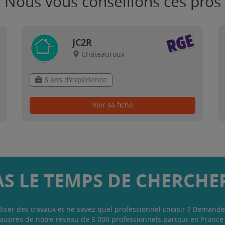
Nous vous conseillons ces pros
JC2R
Châteauroux
6 ans d'expérience
Voir sa fiche
AS LE TEMPS DE CHERCHER
liser des travaux et ne savez quel professionnel choisir ? Demande
auprès de notre réseau de 5 000 professionnels partout en France