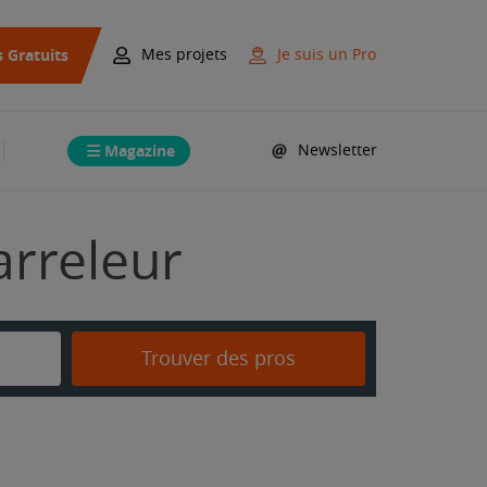
s Gratuits
Mes projets
Je suis un Pro
Magazine
Newsletter
arreleur
Trouver des pros