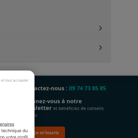
 et tout accepter
Contactez-nous :
09 74 73 85 85
Abonnez-vous à notre
newsletter
et bénéficiez de conseils
gratuits
enaires
t technique du
Je m'inscris
n votre profil