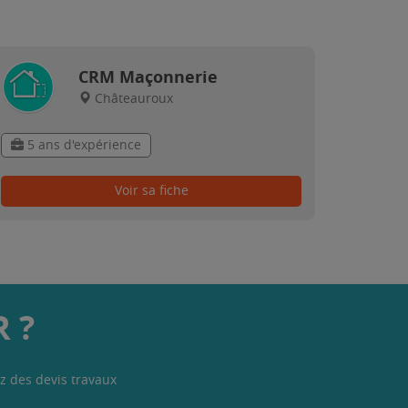
CRM Maçonnerie
Châteauroux
5 ans d'expérience
Voir sa fiche
 ?
z des devis travaux
.