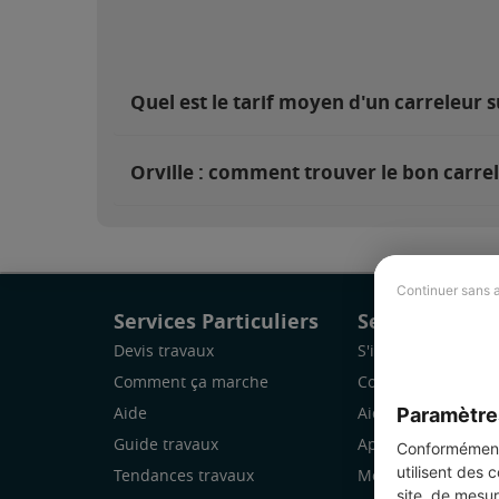
Quel est le tarif moyen d'un carreleur s
Orville : comment trouver le bon carrel
Continuer sans 
Services Particuliers
Services Pro
Devis travaux
S'inscrire
Comment ça marche
Comment ça marc
Paramètre
Aide
Aide
Guide travaux
Application Mobile
Conformément 
utilisent des 
Tendances travaux
Mon espace
site, de mesur