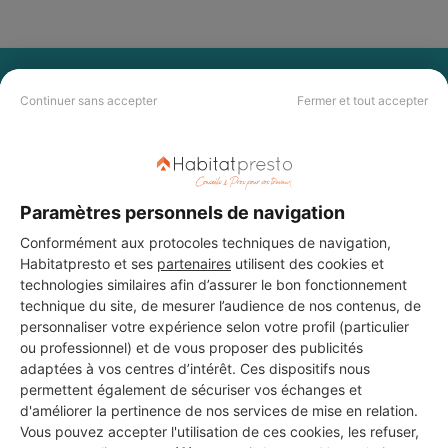
PAS LE TEMPS DE
Continuer sans accepter
Fermer et tout accepter
CHERCHER ?
Vous souhaitez réaliser des travaux et ne savez quel professionnel
choisir ? Demandez des devis travaux
auprès de notre réseau de 5 000
Paramètres personnels de navigation
professionnels partout en France.
Conformément aux protocoles techniques de navigation,
Habitatpresto et ses
partenaires
utilisent des cookies et
technologies similaires afin d’assurer le bon fonctionnement
technique du site, de mesurer l’audience de nos contenus, de
personnaliser votre expérience selon votre profil (particulier
ou professionnel) et de vous proposer des publicités
DEMANDER UN DEVIS
adaptées à vos centres d’intérêt. Ces dispositifs nous
permettent également de sécuriser vos échanges et
d'améliorer la pertinence de nos services de mise en relation.
Vous pouvez accepter l'utilisation de ces cookies, les refuser,